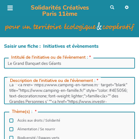
Solidarités Créatives
R
e
Paris 11ème
c
h
e
r
c
h
e
r
Saisir une fiche : Initiatives et évènements
Intitulé de l'initiative ou de l'évènement
:
*
Description de l'initiative ou de l'évènement
:
*
Thème(s)
:
*
Accès aux droits / Solidarité
Alimentation / Se nourrir
Biodiversité / Espaces verts