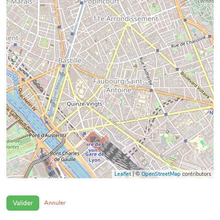
Leaflet
| ©
OpenStreetMap
contributors
Valider
Annuler