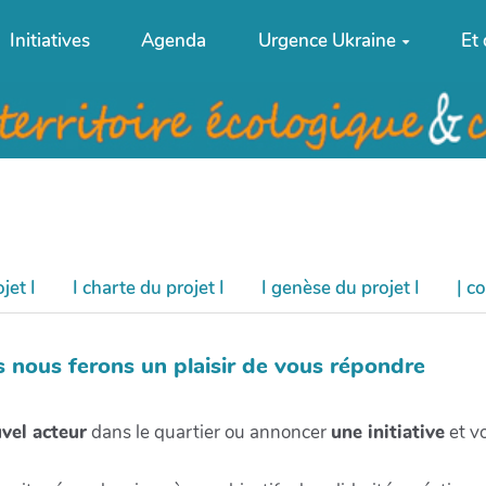
Initiatives
Agenda
Urgence Ukraine
Et
jet I
I charte du projet I
I genèse du projet I
| c
nous ferons un plaisir de vous répondre
vel acteur
dans le quartier ou annoncer
une initiative
et vo