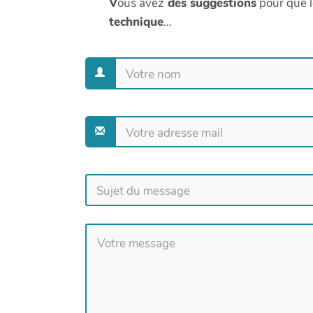
V
ous avez
des suggestions
pour que l
technique
…