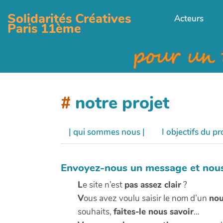
Solidarités Créatives
Acteurs
Paris 11ème
#
notre projet
| qui sommes nous |
I objectifs du pro
Envoyez-nous un message et nous 
L
e site n’est
pas assez clair
?
V
ous avez voulu saisir le nom d’un
nou
souhaits,
faites-le nous savoir
…