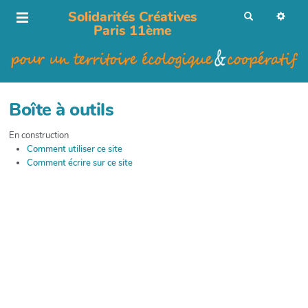
Solidarités Créatives
R
e
Paris 11ème
c
h
e
r
c
h
e
r
Boîte à outils
En construction
Comment utiliser ce site
Comment écrire sur ce site