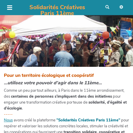
Solidarités Créatives
R
e
Paris 11ème
c
h
e
r
c
h
e
r
Pour un territoire écologique et coopératif
...utilisez votre pouvoir d'agir dans le 11ème...
Comme un peu partout ailleurs, à Paris dans le 11ème arrondissement,
des
centaines de personnes s’impliquent dans des initiatives
pour
engager une transformation créative porteuse de
solidarité, d’égalité et
d’écologie
.
-----
Nous
avons créé la plateforme
"Solidarités Créatives Paris 11ème"
pour
repérer et valoriser les solutions concrètes locales, stimuler la créativité et
les coopérations qui favorisent une
transition solidaire, coopérative et