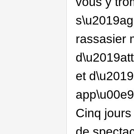
vous y tro
s\u2019agi
rassasier 
d\u2019att
et d\u2019
app\u00e9t
Cinq jours
de spectac