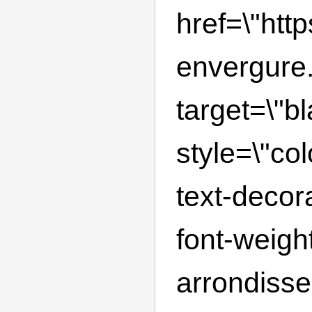
href=\"http
envergure.
target=\"bl
style=\"co
text-decor
font-weight
arrondiss