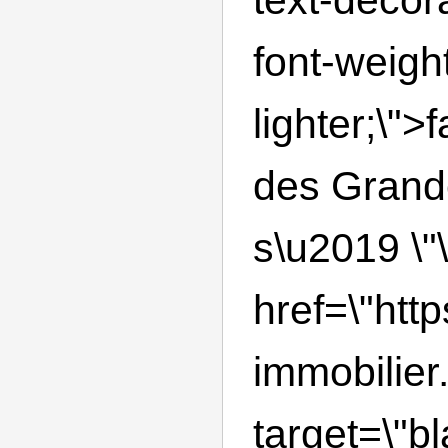
font-weight
lighter;\">f
des Grand
s\u2019 \"
href=\"http
immobilier.
target=\"bl