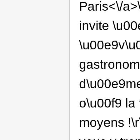
Paris<\/a>\
invite \u0
\u00e9v\u
gastronomi
d\u00e9me
o\u00f9 la 
moyens !\r