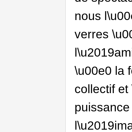
nous l\u0
verres \u0
l\u2019ami
\u00e0 la 
collectif e
puissance
l\u2019ima