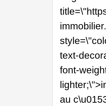
title=\"http
immobilier.
style=\"co
text-decor
font-weight
lighter;\">i
au c\u0153