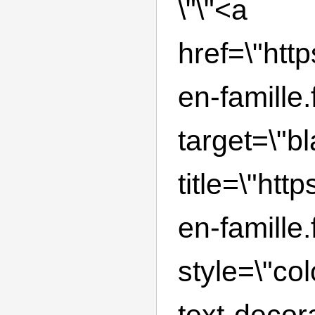
\"\"<a
href=\"htt
en-famille.f
target=\"bl
title=\"htt
en-famille.f
style=\"co
text-decor