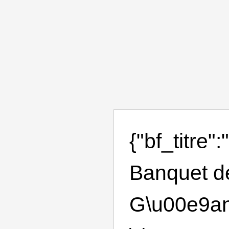
{"bf_titre"
Banquet d
G\u00e9ant