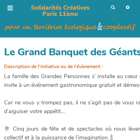
Solidarités Créatives
R
e
Paris 11ème
c
h
e
r
c
h
e
r
Le Grand Banquet des Géant
Description de l'initiative ou de l'évènement
:
La
famille
des Grandes Personnes s’
installe
au cœur
invite à un événement gastronomique gratuit et démesur
Car ne vous y trompez pas, il ne s’agit pas de vous ra
d’aiguiser votre appétit…
🥂 Cinq jours de fête et de spectacles où nous lèver
collectif et à la puissance de l’imagination. 🍾