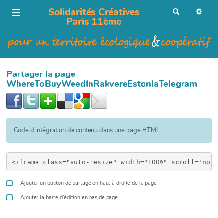
Solidarités Créatives
R
e
Paris 11ème
c
h
e
r
c
h
e
r
Partager la page
WhereToBuyWeedInRakvereEstoniaTelegram
Code d'intégration de contenu dans une page HTML
Ajouter un bouton de partage en haut à droite de la page
Ajouter la barre d'édition en bas de page