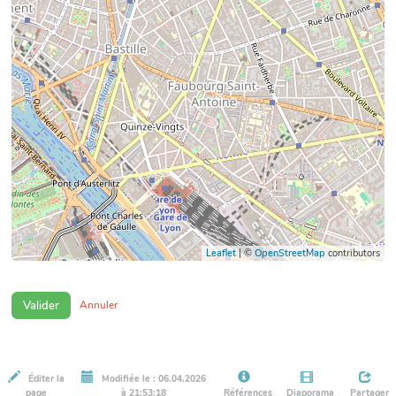
Leaflet
| ©
OpenStreetMap
contributors
Valider
Annuler
Éditer la
Modifiée le : 06.04.2026
page
à 21:53:18
Références
Diaporama
Partager