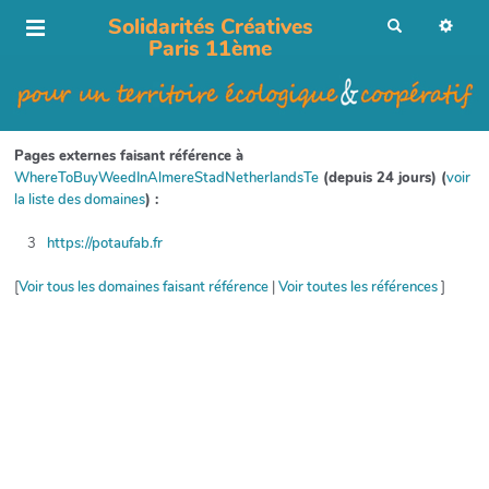
Solidarités Créatives
R
e
Paris 11ème
c
h
e
r
c
h
e
r
Pages externes faisant référence à
WhereToBuyWeedInAlmereStadNetherlandsTe
(depuis 24 jours) (
voir
la liste des domaines
) :
3
https://potaufab.fr
[
Voir tous les domaines faisant référence
|
Voir toutes les références
]