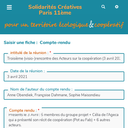
Solidarités Créatives
R
e
Paris 11ème
c
h
e
r
c
h
e
r
Saisir une fiche : Compte-rendu
intitulé de la réunion
:
*
Date de la réunion :
Nom de l'auteur du compte rendu :
Compte rendu
:
*