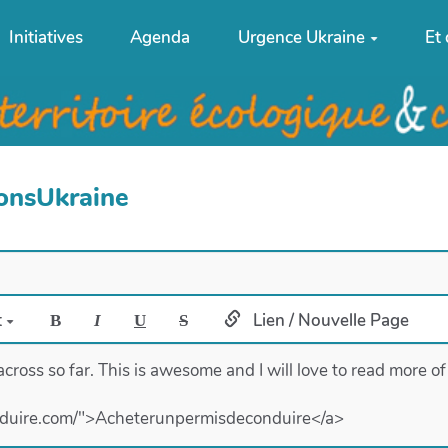
Initiatives
Agenda
Urgence Ukraine
Et
ionsUkraine
t
Lien / Nouvelle Page
B
I
U
S