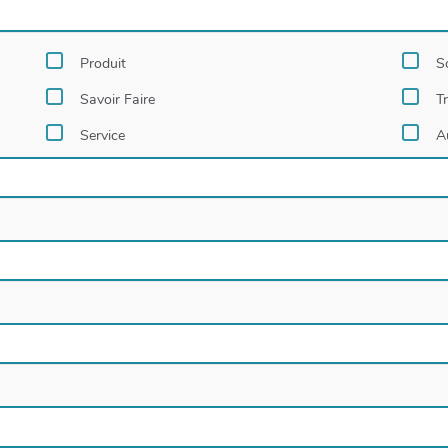
Produit
S
Savoir Faire
T
Service
A