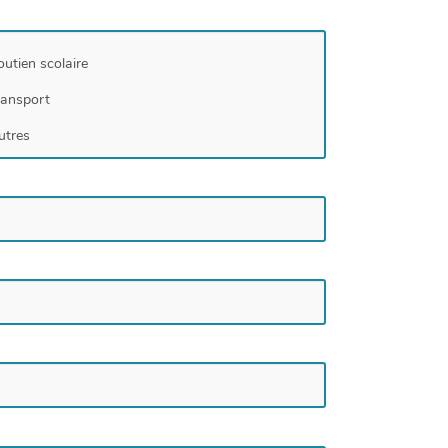
outien scolaire
ransport
utres