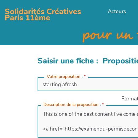
Solidarités Créatives
Acteurs
Paris 11ème
Saisir une fiche : Proposit
Votre proposition
:
*
Forma
Description de la proposition
:
*