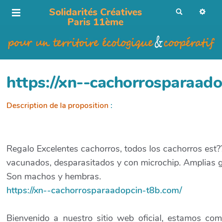
Solidarités Créatives
R
e
Paris 11ème
c
h
e
r
c
h
e
r
https://xn--cachorrosparaad
Description de la proposition
:
Regalo Excelentes cachorros, todos los cachorros est?
vacunados, desparasitados y con microchip. Amplias g
Son machos y hembras.
https://xn--cachorrosparaadopcin-t8b.com/
Bienvenido a nuestro sitio web oficial, estamos co