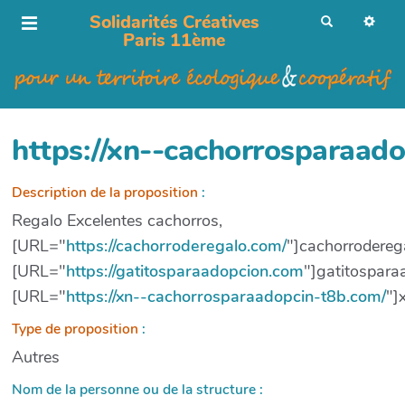
Solidarités Créatives
R
e
Paris 11ème
c
h
e
r
c
h
e
r
https://xn--cachorrosparaad
Description de la proposition
:
Regalo Excelentes cachorros,
[URL="
https://cachorroderegalo.com/
"]cachorrodereg
[URL="
https://gatitosparaadopcion.com
"]gatitospar
[URL="
https://xn--cachorrosparaadopcin-t8b.com/
"]
Type de proposition
:
Autres
Nom de la personne ou de la structure :