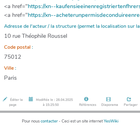
<a href="
https://xn--kaufensieeinenregistriertenfhr
<a href="
https://xn--acheterunpermisdeconduireenr
Adresse de l'acteur / la structure (permet la localisation sur la
10 rue Théophile Roussel
Code postal
:
75012
Ville
:
Paris
Éditer la
Modifiée le : 28.04.2025
page
à 15:25:50
Références
Diaporama
Partager
Pour nous
contacter
- Ceci est un site internet
YesWiki