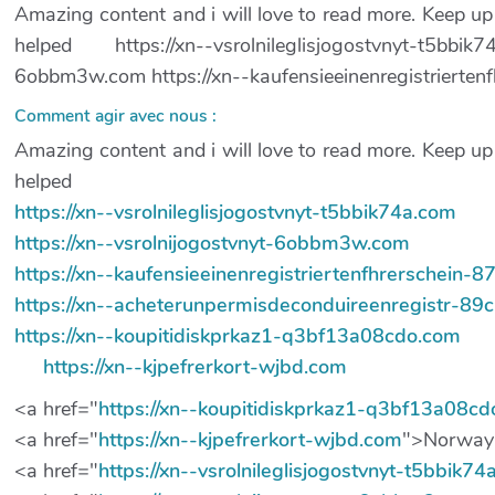
Amazing content and i will love to read more. Keep u
helped https://xn--vsrolnileglisjogostvnyt-t5bbik7
6obbm3w.com https://xn--kaufensieeinenregistrierten
Comment agir avec nous :
Amazing content and i will love to read more. Keep u
helped
https://xn--vsrolnileglisjogostvnyt-t5bbik74a.com
https://xn--vsrolnijogostvnyt-6obbm3w.com
https://xn--kaufensieeinenregistriertenfhrerschein-
https://xn--acheterunpermisdeconduireenregistr-89
https://xn--koupitidiskprkaz1-q3bf13a08cdo.com
https://xn--kjpefrerkort-wjbd.com
<a href="
https://xn--koupitidiskprkaz1-q3bf13a08c
<a href="
https://xn--kjpefrerkort-wjbd.com
">Norway
<a href="
https://xn--vsrolnileglisjogostvnyt-t5bbik7