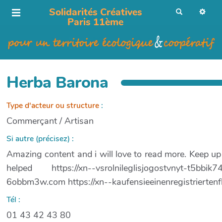
Solidarités Créatives
R
e
Paris 11ème
c
h
e
r
c
h
e
r
Herba Barona
Type d'acteur ou structure
:
Commerçant / Artisan
Si autre (précisez) :
Amazing content and i will love to read more. Keep u
helped https://xn--vsrolnileglisjogostvnyt-t5bbik7
6obbm3w.com https://xn--kaufensieeinenregistrierten
Tél :
01 43 42 43 80