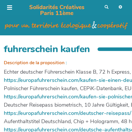
Solidarités Créatives
R
e
Paris 11ème
c
h
e
r
c
h
e
r
fuhrerschein kaufen
Description de la proposition
:
Echter deutscher Führerschein Klasse B, 72 h Express
https://europafuhrerschein.com/kaufen-sie-einen-de
Polnischer Führerschein kaufen, CEPiK-Datenbank, EU-
https://europafuhrerschein.com/kaufen-sie-polnische
Deutscher Reisepass biometrisch, 10 Jahre Gültigkeit
https://europafuhrerschein.com/deutscher-reisepass/
Aufenthaltstitel Deutschland, Chip + Hologramm, 48 h 
https://europafuhrerschein.com/deutsche-aufenthalts