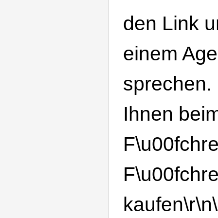
den Link u
einem Age
sprechen. 
Ihnen bei
F\u00fchrer
F\u00fchr
kaufen\r\n