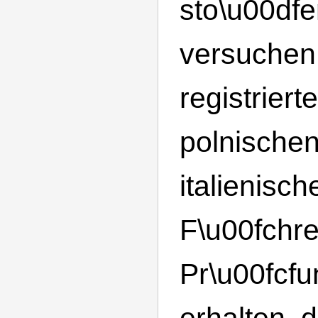
sto\u00df
versuchen
registrier
polnische
italienisch
F\u00fchr
Pr\u00fcf
erhalten, 