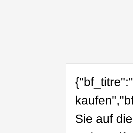
{"bf_titre"
kaufen","b
Sie auf di