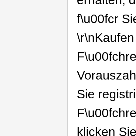
f\u00fcr Si
\r\nKaufen
F\u00fchr
Vorauszah
Sie registr
F\u00fchr
klicken Si