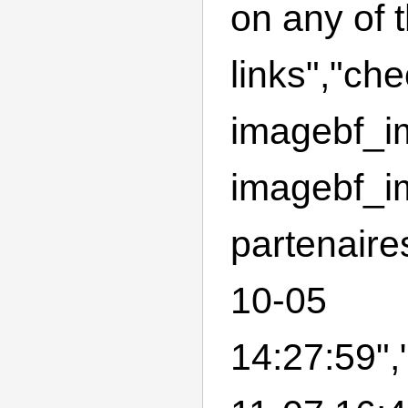
on any of 
links","ch
imagebf_im
imagebf_im
partenaire
10-05
14:27:59",