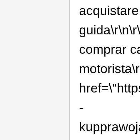
acquistare
guida\r\n\
comprar ca
motorista\r
href=\"htt
-
kupprawoja