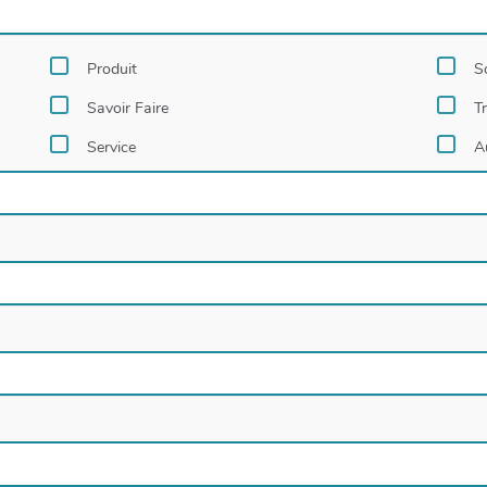
Produit
S
Savoir Faire
T
Service
A