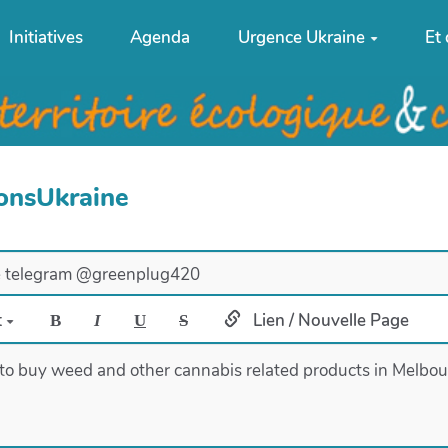
Initiatives
Agenda
Urgence Ukraine
Et
ionsUkraine
t
Lien / Nouvelle Page
B
I
U
S