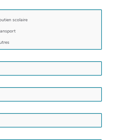
outien scolaire
ransport
utres