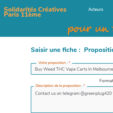
Solidarités Créatives
Acteurs
Paris 11ème
Saisir une fiche : Proposit
Votre proposition
:
*
Forma
Description de la proposition
:
*